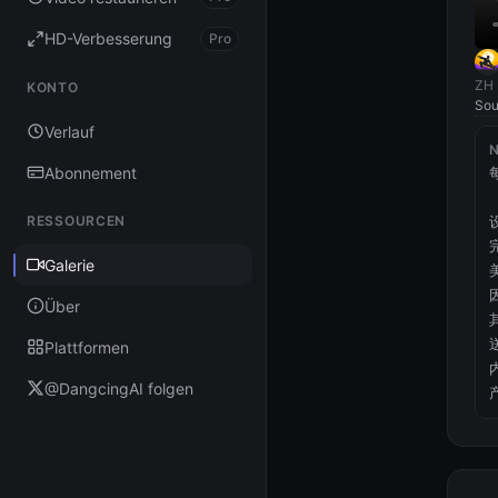
HD-Verbesserung
Pro
ZH 
KONTO
Sou
Verlauf
Abonnement
RESSOURCEN
Galerie
Über
Plattformen
@DangcingAI folgen