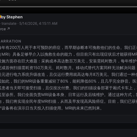
by Stephen
· translate · 5/14/2026, 4:15:11 AM
rce ↗
NARRATION
每年有200万人死于本可预防的癌症，而早期诊断本可挽救他们的生命。我们
（MRI）具备足够早介入以挽救生命的能力，但目前只有出现症状后才能获得MR
设施方面存在巨大难题：采购成本高达数百万美元，安装需耗时数月，每年维护
完成首例扫描需耗资150万美元、耗时数月。移动式替代方案同样无法解决问
美元进行电力系统升级改造，且仅运行费用就高达每月8万美元。我们通过一种全
因如此，我们的MRI设备重量减轻了80%，能耗降低60%，且几乎完全静音。
其患者当天即可接受扫描，且仅按次付费。我们的扫描设备部署于厢式卡车上，
送至诊所。我们全面负责MRI设备本身、日常运行及后续维护。通过这种方式
内，我们将实现全民年度MRI扫描，从而及早发现高风险癌症。目前，我们已获
产设备将在演示日当天投入扫描使用。MRI的未来已然到来。