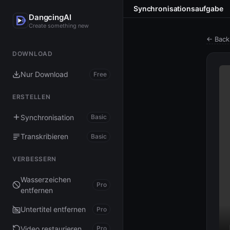
Synchronisationsaufgabe
DangcingAI
Create something new
← Back
DOWNLOAD
Nur Download
Free
ERSTELLEN
Synchronisation
Basic
Transkribieren
Basic
VERBESSERN
Wasserzeichen
Pro
entfernen
Untertitel entfernen
Pro
Video restaurieren
Pro