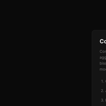
Co
Con
agg
bis
mod