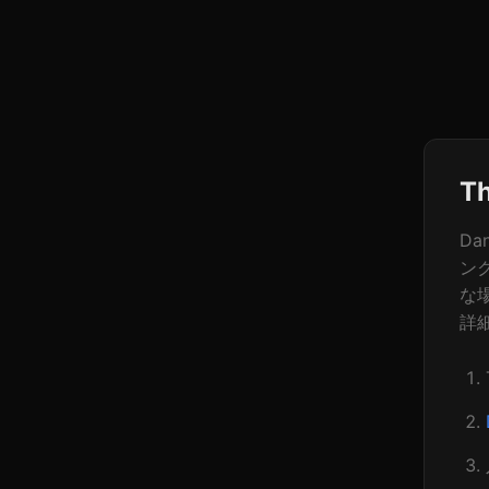
T
Da
ン
な
詳