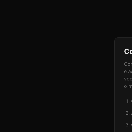
Co
Com
e a
voc
o m