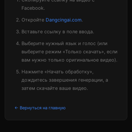
Facebook.
Откройте
Dangcingai.com
.
Вставьте ссылку в поле ввода.
Выберите нужный язык и голос (или
выберите режим «Только скачать», если
вам нужно только оригинальное видео).
Нажмите «Начать обработку»,
дождитесь завершения генерации, а
затем скачайте ваше видео.
← Вернуться на главную