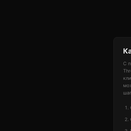
Ка
С п
Thr
кли
мож
шаг