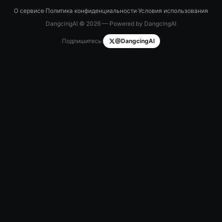
О сервисе
·
Политика конфиденциальности
·
Условия использования
DangcingAI © 2026 — Powered by DangcingAI
Подпишитесь:
@DangcingAI