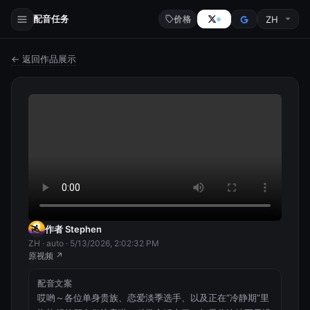
配音任务
价格
← 返回作品展示
作者 Stephen
ZH · auto · 5/13/2026, 2:02:32 PM
原视频 ↗
配音文案
哎哟～各位单身贵族、恋爱淡季选手、以及正在“冷静期”里