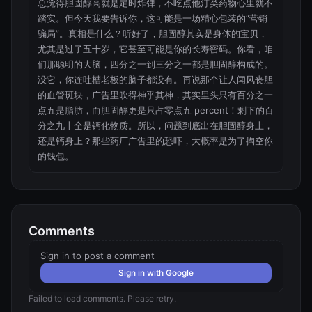
总觉得胆固醇高就是定时炸弹，不吃点他汀类药物心里就不
踏实。但今天我要告诉你，这可能是一场精心包装的“营销
骗局”。真相是什么？听好了，胆固醇其实是身体的宝贝，
尤其是过了五十岁，它甚至可能是你的长寿密码。你看，咱
们那聪明的大脑，四分之一到三分之一都是胆固醇构成的。
没它，你连吐槽老板的脑子都没有。再说那个让人闻风丧胆
的血管斑块，广告里吹得神乎其神，其实里头只有百分之一
点五是脂肪，而胆固醇更是只占零点五 percent！剩下的百
分之九十全是钙化物质。所以，问题到底出在胆固醇身上，
还是钙身上？那些药厂广告里的恐吓，大概率是为了掏空你
的钱包。
Comments
Sign in to post a comment
Sign in with Google
Failed to load comments. Please retry.